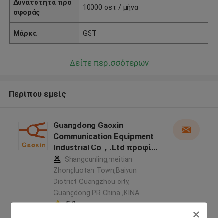
Δυνατότητα προ
10000 σετ / μήνα
σφοράς
Μάρκα
GST
Δείτε περισσότερων
Περίπου εμείς
Guangdong Gaoxin
Communication Equipment
Industrial Co，.Ltd προφίλ
κατασκευαστή
Shangcunling,meitian
Zhongluotan Town,Baiyun
District Guangzhou city,
Guangdong PR China ,ΚΙΝΑ
5.0
Ελεγχμένος προμηθευτής