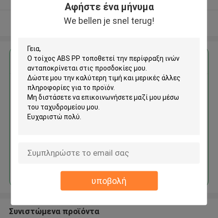
Αφήστε ένα μήνυμα
We bellen je snel terug!
Δείτε περισσότερων
Αποκτήστε την καλύτερη τιμή για
Ο τοίχος ABS PP τοποθετεί
την περίφραξη ινών
Να συνεχίσει
υποβολή
Συνιστώμενα προϊόντα