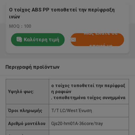
Ο τοίχος ABS PP τοποθετεί την περίφραξη
ινών
MOQ：100
Μας ελάτε σε
Καλύτερη τιμή
επαφή με
Περιγραφή προϊόντων
ο τοίχος τοποθετεί την περίφραξ
Υψηλό φως:
η ραφιών
,
τοποθετημένα τοίχος συνημμένα
Όροι πληρωμής
T/T LC/West Ένωση
Αριθμό μοντέλου
Gjs20-hm01A-36core/tray