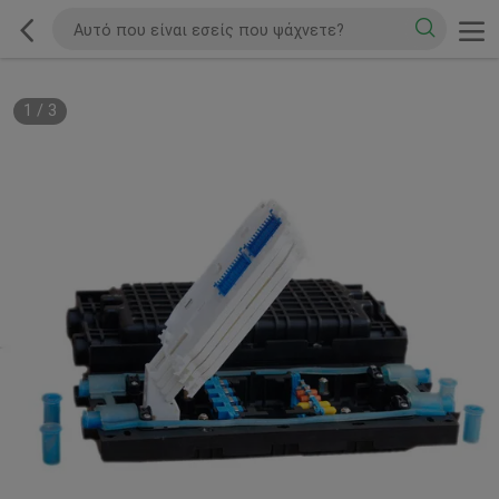
1
/
3