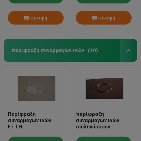
επαφή
επαφή
περίφραξη συναρμογών ινών
(10)
Περίφραξη
περίφραξη
συναρμογών ινών
συναρμογών ινών
FTTH
σωληνώσεων