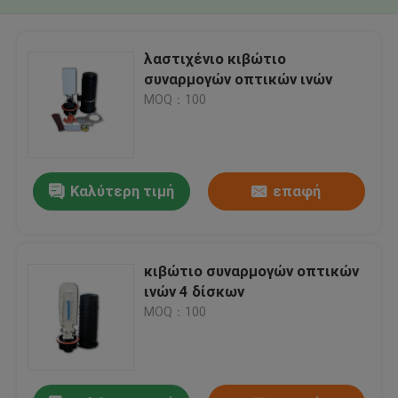
λαστιχένιο κιβώτιο
συναρμογών οπτικών ινών
MOQ：100
Καλύτερη τιμή
επαφή
κιβώτιο συναρμογών οπτικών
ινών 4 δίσκων
MOQ：100