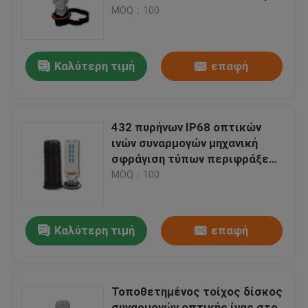
τα ABS PP IP68
MOQ：100
Γύρος εργοστασίων
Καλύτερη τιμή
επαφή
Ποιοτικός έλεγχος
Οπτικών Ινών Λήξη Splice
432 πυρήνων IP68 οπτικών
ινών συναρμογών μηχανική
σφράγιση τύπων περιφράξεων
Dome Οπτικών Ινών Λήξη Splice
κάθετη
MOQ：100
Κοινή περάτωση οπτικών ινών
Καλύτερη τιμή
επαφή
περίφραξη συναρμογών ινών
Τοποθετημένος τοίχος δίσκος
Οπτικών ινών splice πλαίσιο
συναρμογών οπτικής ίνας στο