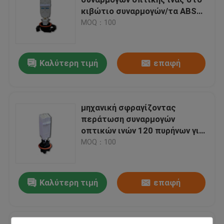
κιβώτιο συναρμογών/τα ABS
IP68
MOQ：100
Οπτικών Ινών ασφαλείας Terminal
Πολωνός τοποθετεί το υποστήριγμα
Καλύτερη τιμή
επαφή
Εναέρια περίφραξη συναρμογών
μηχανική σφραγίζοντας
περάτωση συναρμογών
ο τοίχος τοποθετεί την περίφραξη ινών
οπτικών ινών 120 πυρήνων για
την καταπακτή
MOQ：100
Περάτωση σφραγίδων πηκτωμάτων
Καλύτερη τιμή
επαφή
Δίσκος συναρμογών ινών
Αποθήκευση οπτικών ινών