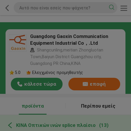
Guangdong Gaoxin Communication
Equipment Industrial Co，.Ltd
Shangcunling,meitian Zhongluotan
Town,Baiyun District Guangzhou city,
Guangdong PR China,ΚΙΝΑ
5.0
Ελεγχμένος προμηθευτής
κάλεσε τώρα
επαφή
προϊόντα
Περίπου εμείς
ΚΙΝΑ Οπτικών ινών splice πλαίσιο
(13)