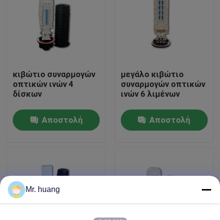
Γύρος εργοστασίων
Ποιοτικός έλεγχος
κιβώτιο συναρμογών
μεγάλο κιβώτιο
οπτικών ινών 4
συναρμογών οπτικών
Οπτικών Ινών Λήξη Splice
δίσκων
ινών 6 λιμένων
Αποστολή
Αποστολή
Dome Οπτικών Ινών Λήξη Splice
ερώτησης
ερώτησης
Κοινή περάτωση οπτικών ινών
περίφραξη συναρμογών ινών
Mr. huang
Οπτικών ινών splice πλαίσιο