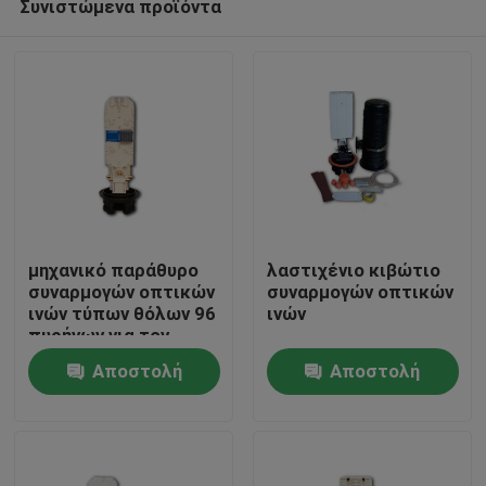
Συνιστώμενα προϊόντα
μηχανικό παράθυρο
λαστιχένιο κιβώτιο
συναρμογών οπτικών
συναρμογών οπτικών
ινών τύπων θόλων 96
ινών
πυρήνων για τον
Σπίτι
τοίχο που
Αποστολή
Αποστολή
τοποθετείται
Προϊόντα
ερώτησης
ερώτησης
Περίπου εμείς