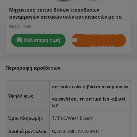
Μηχανικός τύπος θόλων παραθύρων
συναρμογών οπτικών ινών καταπακτών με τα
ABS PP IP68
MOQ：100
Μας ελάτε σε
Καλύτερη τιμή
επαφή με
Περιγραφή προϊόντων
οπτικών ινών κιβώτιο συναρμογών
,
Υψηλό φως:
να συνδέσει τη οπτική ίνα κιβωτί
ων
Όροι πληρωμής
T/T LC/West Ένωση
Αριθμό μοντέλου
GJS20-DM01A-02a-PLC