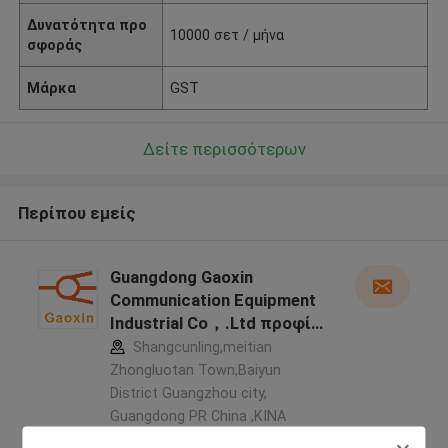
Δυνατότητα προ
10000 σετ / μήνα
σφοράς
Μάρκα
GST
Δείτε περισσότερων
Περίπου εμείς
Guangdong Gaoxin
Communication Equipment
Industrial Co，.Ltd προφίλ
κατασκευαστή
Shangcunling,meitian
Zhongluotan Town,Baiyun
District Guangzhou city,
Guangdong PR China ,ΚΙΝΑ
5.0