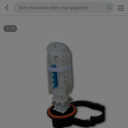
1
/
6