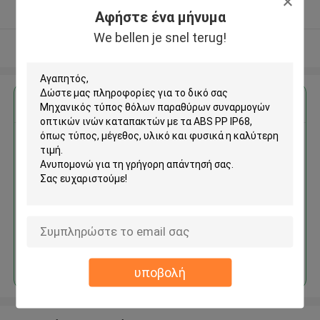
Ελεγχμένος προμηθευτής
Αφήστε ένα μήνυμα
We bellen je snel terug!
Δείτε περισσότερων
Αποκτήστε την καλύτερη τιμή για
Μηχανικός τύπος θόλων
παραθύρων συναρμογών
οπτικών ινών καταπακτών με
τα ABS PP IP68
Να συνεχίσει
υποβολή