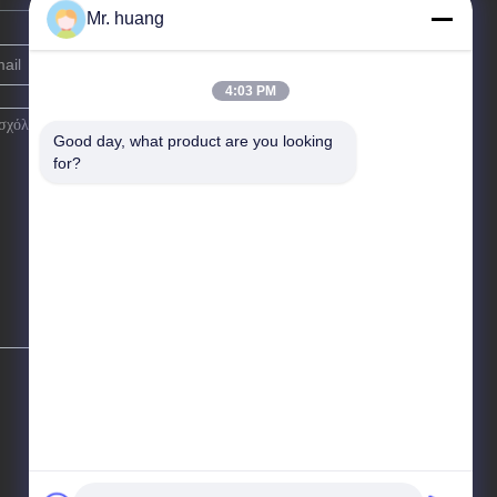
Mr. huang
4:03 PM
Good day, what product are you looking 
for?