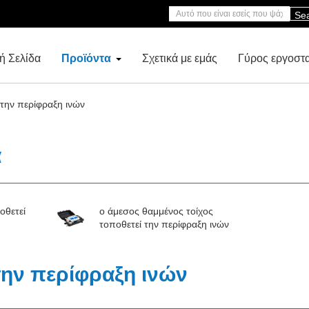
Se
ή Σελίδα
Προϊόντα
Σχετικά με εμάς
Γύρος εργοστ
 την περίφραξη ινών
α
οθετεί
ο άμεσος θαμμένος τοίχος
τοποθετεί την περίφραξη ινών
 την περίφραξη ινών