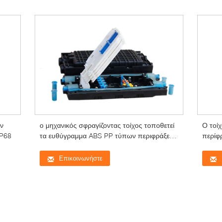
ην
ο μηχανικός σφραγίζοντας τοίχος τοποθετεί
Ο τοίχ
IP68
τα ευθύγραμμα ABS PP τύπων περιφράξεων
περίφ
ινών
σωλή
Επικοινωνήστε