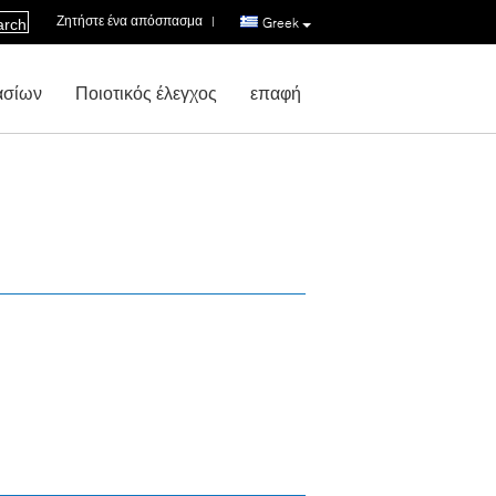
Ζητήστε ένα απόσπασμα
|
Greek
arch
ασίων
Ποιοτικός έλεγχος
επαφή