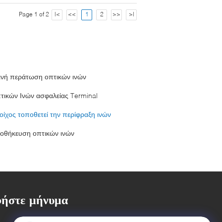
Page 1 of 2
|<
<<
1
2
>>
>|
ινή περάτωση οπτικών ινών
τικών Ινών ασφαλείας Terminal
τοίχος τοποθετεί την περίφραξη ινών
οθήκευση οπτικών ινών
ήστε μήνυμα