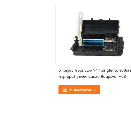
ο τοίχος πυρήνων 144 singlel τοποθετε
περίφραξη ινών άμεσο θαμμένο IP68
Επικοινωνήστε