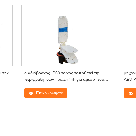
ί την
ο αδιάβροχος IP68 τοίχος τοποθετεί την
μηχανι
περίφραξη ινών heatshrink για άμεσο που
ABS P
θάβεται
Επικοινωνήστε