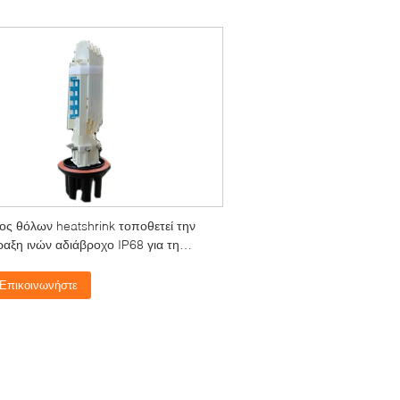
ος θόλων heatshrink τοποθετεί την
ραξη ινών αδιάβροχο IP68 για τη
νωση
Επικοινωνήστε