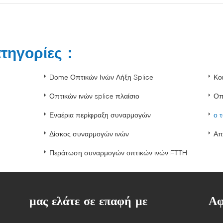
ατηγορίες：
Dome Οπτικών Ινών Λήξη Splice
Κο
Οπτικών ινών splice πλαίσιο
Οπ
Εναέρια περίφραξη συναρμογών
ο 
Δίσκος συναρμογών ινών
Απ
Περάτωση συναρμογών οπτικών ινών FTTH
μας ελάτε σε επαφή με
Αφ