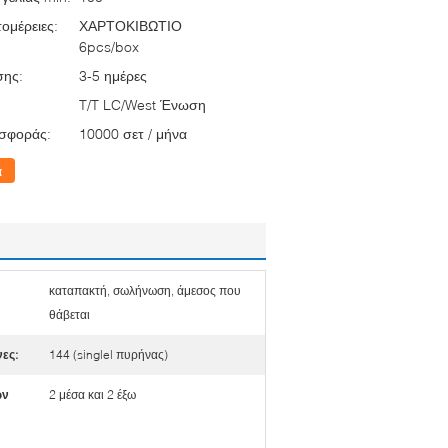
ομέρειες:
ΧΑΡΤΟΚΙΒΩΤΙΟ
6pcs/box
σης:
3-5 ημέρες
T/T LC/West Ένωση
σφοράς:
10000 σετ / μήνα
α
καταπακτή, σωλήνωση, άμεσος που
θάβεται
ες:
144 (singlel πυρήνας)
ων
2 μέσα και 2 έξω