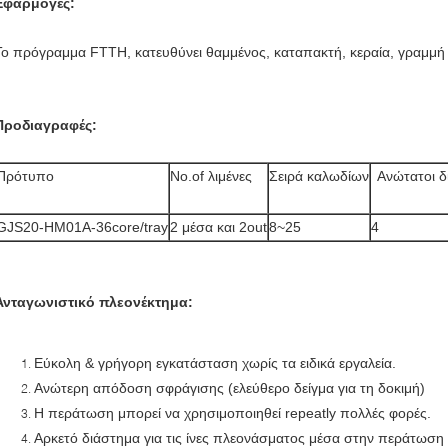
Εφαρμογές:
Το πρόγραμμα FTTH, κατευθύνει θαμμένος, καταπακτή, κεραία, γραμμή
Προδιαγραφές:
Πρότυπο
No.of λιμένες
Σειρά καλωδίων
Ανώτατοι δ
GJS20-HM01A-36core/tray
2 μέσα και 2out
8~25
4
Ανταγωνιστικό πλεονέκτημα:
Εύκολη & γρήγορη εγκατάσταση χωρίς τα ειδικά εργαλεία.
Ανώτερη απόδοση σφράγισης (ελεύθερο δείγμα για τη δοκιμή)
Η περάτωση μπορεί να χρησιμοποιηθεί repeatly πολλές φορές.
Αρκετό διάστημα για τις ίνες πλεονάσματος μέσα στην περάτωση