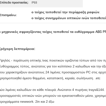
Επίπεδο προστασίας:
IP68
ο τοίχος τοποθετεί την περίφραξη ραφιών
,
Επισημαίνω:
ο τοίχος συνημμένων οπτικών ινών τοποθετεί
ο μηχανικός σφραγίζοντας τοίχος τοποθετεί τα ευθύγραμμα ABS 
Γρήγορη λεπτομέρεια:
Υψηλός - περάτωση οπτικής ίνας ποιοτικών οριζόντια τύπων από τον π
Ευθύγραμμος τύπος, ανώτατος για τον κολπίσκο 2 καλωδίων και την έξ
που χαρακτηρίζουν ανώτατους 24 λιμένες προσαρμοστών PC στις αρχι
χρησιμοποιηθεί άμεσο θαμμένο, καταπακτή, κεραία, σωλήνωση. .etc
Δύο λιμένες καλωδίων σε κάθε πλευρά. Ανώτατοι 4 πυρήνες trays&144. 
προσαρμοστές οπτικών ινών μπορούν να εγκατασταθούν μέσα, χρησιμο
προγράμματα newwork. 2in και 2 έξω