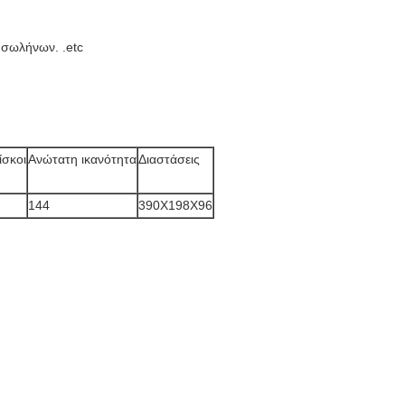
 σωλήνων. .etc
ίσκοι
Ανώτατη ικανότητα
Διαστάσεις
144
390X198X96