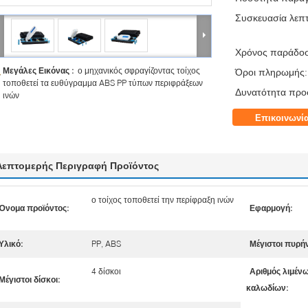
Συσκευασία λεπτ
Χρόνος παράδο
Μεγάλες Εικόνας :
ο μηχανικός σφραγίζοντας τοίχος
Όροι πληρωμής:
τοποθετεί τα ευθύγραμμα ABS PP τύπων περιφράξεων
Δυνατότητα προ
ινών
Επικοινωνί
Λεπτομερής Περιγραφή Προϊόντος
ο τοίχος τοποθετεί την περίφραξη ινών
Όνομα προϊόντος:
Εφαρμογή:
Υλικό:
PP, ABS
Μέγιστοι πυρήν
4 δίσκοι
Αριθμός λιμέν
Μέγιστοι δίσκοι:
καλωδίων: