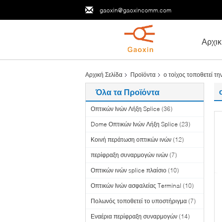
gaoxin@gaoxincomm.com
Αρχικ
Αρχική Σελίδα
Προϊόντα
ο τοίχος τοποθετεί τη
Όλα τα Προϊόντα
Οπτικών Ινών Λήξη Splice
(36)
Dome Οπτικών Ινών Λήξη Splice
(23)
Κοινή περάτωση οπτικών ινών
(12)
περίφραξη συναρμογών ινών
(7)
Οπτικών ινών splice πλαίσιο
(10)
Οπτικών Ινών ασφαλείας Terminal
(10)
Πολωνός τοποθετεί το υποστήριγμα
(7)
Εναέρια περίφραξη συναρμογών
(14)