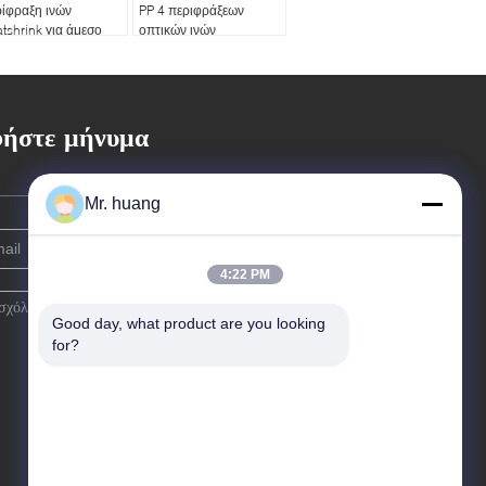
ίφραξη ινών
PP 4 περιφράξεων
tshrink για άμεσο
οπτικών ινών
 θάβεται
ήστε μήνυμα
Mr. huang
4:22 PM
Good day, what product are you looking 
for?