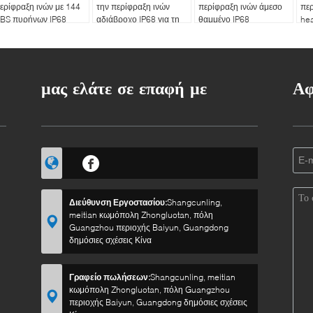
ερίφραξη ινών με 144
την περίφραξη ινών
περίφραξη ινών άμεσο
περ
BS πυρήνων IP68
αδιάβροχο IP68 για τη
θαμμένο IP68
hea
σωλήνωση
που
μας ελάτε σε επαφή με
Αφ
Διεύθυνση Εργοστασίου:
Shangcunling,
meitian κωμόπολη Zhongluotan, πόλη
Guangzhou περιοχής Baiyun, Guangdong
δημόσιες σχέσεις Κίνα
Γραφείο πωλήσεων:
Shangcunling, meitian
κωμόπολη Zhongluotan, πόλη Guangzhou
περιοχής Baiyun, Guangdong δημόσιες σχέσεις