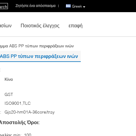
Ζητήστε ένα απόσπασμα
|
Greek
arch
ασίων
Ποιοτικός έλεγχος
επαφή
γραμμα ABS PP τύπων περιφράξεων ινών
α ABS PP τύπων περιφράξεων ινών
:
Κίνα
GST
ISO9001,TLC
:
Gjs20-hm01A-36core/tray
Αποστολής Όροι:
γελίας min:
100