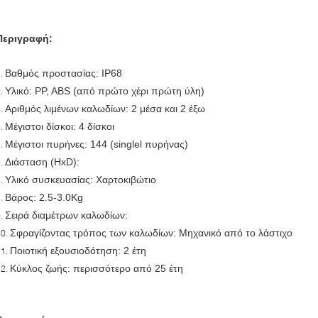
Περιγραφή:
Βαθμός προστασίας: IP68
1.
Υλικό: PP, ABS (από πρώτο χέρι πρώτη ύλη)
2.
Αριθμός λιμένων καλωδίων: 2 μέσα και 2 έξω
3.
Μέγιστοι δίσκοι: 4 δίσκοι
4.
Μέγιστοι πυρήνες: 144 (singlel πυρήνας)
5.
Διάσταση (HxD):
6.
Υλικό συσκευασίας: Χαρτοκιβώτιο
7.
Βάρος: 2.5-3.0Kg
8.
Σειρά διαμέτρων καλωδίων:
9.
Σφραγίζοντας τρόπος των καλωδίων: Μηχανικό από το λάστιχο
10.
Ποιοτική εξουσιοδότηση: 2 έτη
11.
Κύκλος ζωής: περισσότερο από 25 έτη
12.