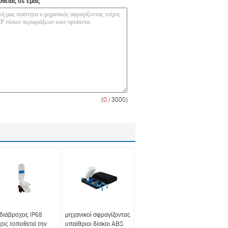
υθείας σε εμάς
(
0
/ 3000)
διάβροχος IP68
μηχανικοί σφραγίζοντας
χος τοποθετεί την
υπαίθριοι δίσκοι ABS