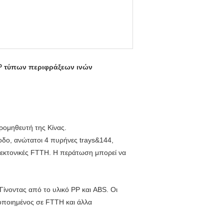
PP τύπων περιφράξεων ινών
ρομηθευτή της Κίνας.
οδο, ανώτατοι 4 πυρήνες trays&144,
τεκτονικές FTTH. Η περάτωση μπορεί να
Γίνοντας από το υλικό PP και ABS. Οι
ποιημένος σε FTTH και άλλα