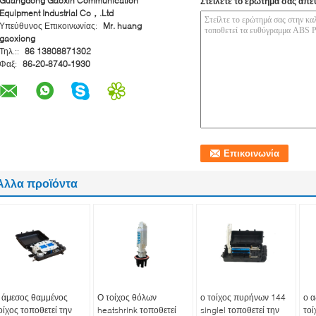
Guangdong Gaoxin Communication
Στείλετε το ερώτημά σας απε
Equipment Industrial Co，.Ltd
Υπεύθυνος Επικοινωνίας:
Mr. huang
gaoxiong
Τηλ.::
86 13808871302
Φαξ:
86-20-8740-1930
Άλλα προϊόντα
 άμεσος θαμμένος
Ο τοίχος θόλων
ο τοίχος πυρήνων 144
ο α
οίχος τοποθετεί την
heatshrink τοποθετεί
singlel τοποθετεί την
τοί