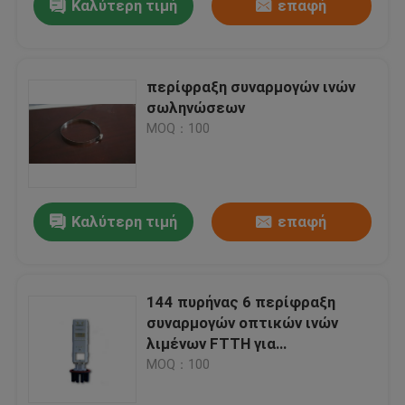
Καλύτερη τιμή
επαφή
περίφραξη συναρμογών ινών
σωληνώσεων
MOQ：100
Καλύτερη τιμή
επαφή
144 πυρήνας 6 περίφραξη
συναρμογών οπτικών ινών
λιμένων FTTH για
τοποθετημένο τοίχος IP68
MOQ：100