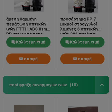
άμεση θαμμένη
προσάρτημα PP, 7
περάτωση οπτικών
μικροί στρογγυλοί
ινών FTTH, ABS 8small
λιμένες 6 οπτικών
PP γύρω από τους
ινών 286 πυρήνων
λιμένες 1big γύρω
δίσκος
Καλύτερη τιμή
Καλύτερη τιμή
από 64sc
επαφή
επαφή
περίφραξη συναρμογών ινών
(10)