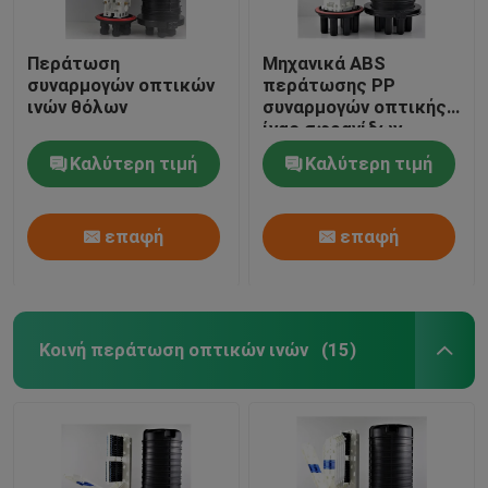
Περάτωση
Μηχανικά ABS
συναρμογών οπτικών
περάτωσης PP
ινών θόλων
συναρμογών οπτικής
ίνας σφραγίδων
θόλων sillicon
Καλύτερη τιμή
Καλύτερη τιμή
λαστιχένια,
υπερυψωμένα 505
xd200mm
επαφή
επαφή
max288core, GJS20-
DM0 (λ)
Κοινή περάτωση οπτικών ινών
(15)