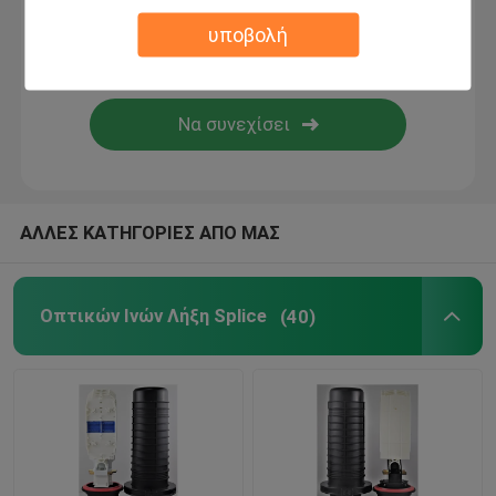
υποβολή
οπτικών ινών Αξεσουάρ
Περάτωση συναρμογών οπτικών ινών FTTH
ΑΛΛΕΣ ΚΑΤΗΓΟΡΙΕΣ ΑΠΟ ΜΑΣ
Οπτικών Ινών Λήξη Splice
(40)