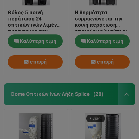
Θόλος 5 κοινή
Η θερμότητα
περάτωση 24
συρρικνώνεται την
οπτικών ινών λιμένων
κοινή περάτωση
πυρήνες για τον
οπτικών ινών τύπων
εναέριο πόλο που
με να στηρίξει τη
Καλύτερη τιμή
Καλύτερη τιμή
τοποθετείται
συσκευή 120 πυρήνες
επαφή
επαφή
Dome Οπτικών Ινών Λήξη Splice
(28)