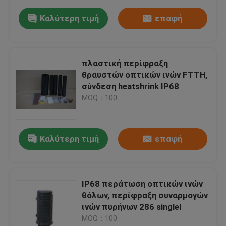
Καλύτερη τιμή
επαφή
πλαστική περίφραξη
θραυστών οπτικών ινών FTTH,
σύνδεση heatshrink IP68
MOQ：100
Καλύτερη τιμή
επαφή
IP68 περάτωση οπτικών ινών
θόλων, περίφραξη συναρμογών
ινών πυρήνων 286 singlel
MOQ：100