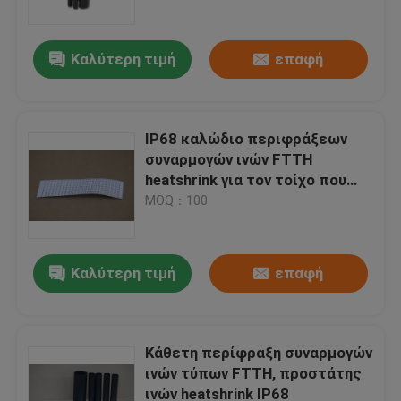
Καλύτερη τιμή
επαφή
IP68 καλώδιο περιφράξεων
συναρμογών ινών FTTH
heatshrink για τον τοίχο που
τοποθετείται
MOQ：100
Καλύτερη τιμή
επαφή
Σπίτι
Προϊόντα
Κάθετη περίφραξη συναρμογών
ινών τύπων FTTH, προστάτης
ινών heatshrink IP68
Περίπου εμείς