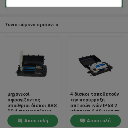
Συνιστώμενα προϊόντα
Σπίτι
μηχανικοί
4 δίσκοι τοποθετούν
σφραγίζοντας
την περίφραξη
υπαίθριοι δίσκοι ABS
οπτικών ινών IP68 2
Προϊόντα
PP 4 περιφράξεων
μέσα και 2 έξω για τη
οπτικών ινών
σωλήνωση
Αποστολή
Αποστολή
Περίπου εμείς