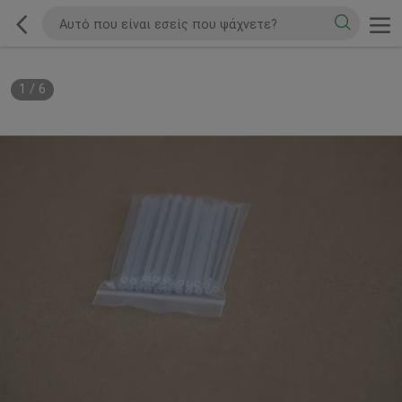
1
/
6