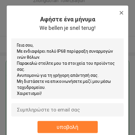
Zhongluotan Town,Baiyun
District Guangzhou city,
Guangdong PR China ,ΚΙΝΑ
Αφήστε ένα μήνυμα
5.0
We bellen je snel terug!
Ελεγχμένος προμηθευτής
Δείτε περισσότερων
Αποκτήστε την καλύτερη τιμή για
IP68 περίφραξη συναρμογών
ινών θόλων
υποβολή
Να συνεχίσει