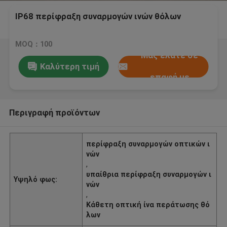
IP68 περίφραξη συναρμογών ινών θόλων
MOQ：100
Μας ελάτε σε
Καλύτερη τιμή
επαφή με
Περιγραφή προϊόντων
περίφραξη συναρμογών οπτικών ι
νών
,
υπαίθρια περίφραξη συναρμογών ι
Υψηλό φως:
νών
,
Κάθετη οπτική ίνα περάτωσης θό
λων