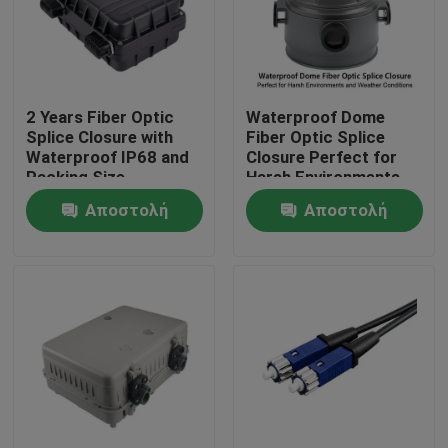
2 Years Fiber Optic
Waterproof Dome
Splice Closure with
Fiber Optic Splice
Waterproof IP68 and
Closure Perfect for
Packing Size
Harsh Environments
300*235*100mm
and Weather
Αποστολή
Αποστολή
Conditions
ερώτησης
ερώτησης
Σπίτι
Προϊόντα
Περίπου εμείς