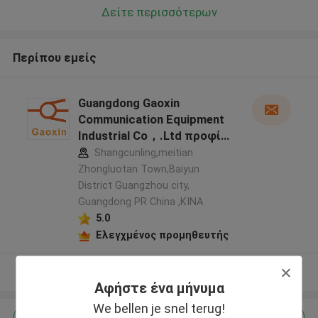
Δείτε περισσότερων
Περίπου εμείς
Guangdong Gaoxin
Communication Equipment
Industrial Co，.Ltd προφίλ
κατασκευαστή
Shangcunling,meitian
Zhongluotan Town,Baiyun
District Guangzhou city,
Guangdong PR China ,ΚΙΝΑ
5.0
Ελεγχμένος προμηθευτής
Δείτε περισσότερων
Αφήστε ένα μήνυμα
We bellen je snel terug!