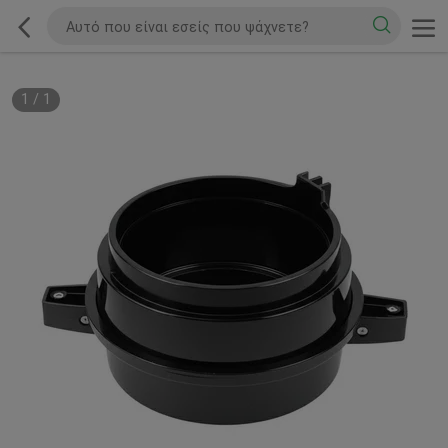
1
/
1