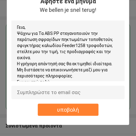
Αφήστε ένα μήνυμα
Δείτε περισσότερων
We bellen je snel terug!
Αποκτήστε την καλύτερη τιμή για
Τα ABS PP στεγανοποιούν την
περάτωση σφραγίδων
πηκτωμάτων τοποθετούν,
σφιγκτήρας καλωδίου
Feeder1258 τροφοδοτών
Να συνεχίσει
υποβολή
Συνιστώμενα προϊόντα