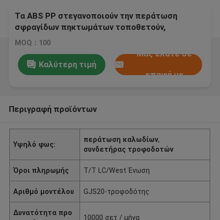
Τα ABS PP στεγανοποιούν την περάτωση
σφραγίδων πηκτωμάτων τοποθετούν,
σφιγκτήρας καλωδίου Feeder1258 τροφοδοτών
MOQ：100
Μας ελάτε σε
Καλύτερη τιμή
επαφή με
Περιγραφή προϊόντων
περάτωση καλωδίων
,
Υψηλό φως:
συνδετήρας τροφοδοτών
Όροι πληρωμής
T/T LC/West Ένωση
Αριθμό μοντέλου
GJS20-τροφοδότης
Δυνατότητα προ
10000 σετ / μήνα