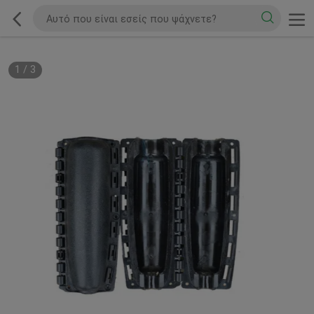
1
/
3