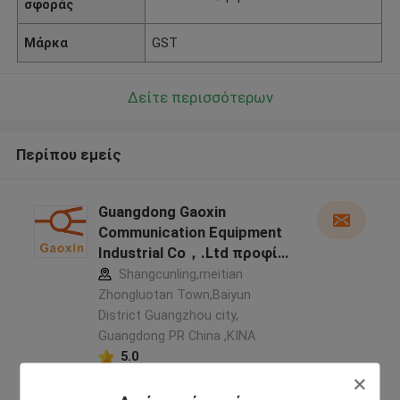
σφοράς
Μάρκα
GST
Δείτε περισσότερων
Περίπου εμείς
Guangdong Gaoxin
Communication Equipment
Industrial Co，.Ltd προφίλ
κατασκευαστή
Shangcunling,meitian
Zhongluotan Town,Baiyun
District Guangzhou city,
Guangdong PR China ,ΚΙΝΑ
5.0
Ελεγχμένος προμηθευτής