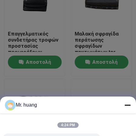
Γύρος εργοστασίων
Επαγγελματικός
Μαλακή σφραγίδα
Ποιοτικός έλεγχος
συνδετήρας τροφών
περάτωσης
προστασίας
σφραγίδων
περιφράξεων
πηκτωμάτων tpr
Οπτικών Ινών Λήξη Splice
συναρμογών ινών
Αποστολή
Αποστολή
ISO9001
ερώτησης
ερώτησης
Dome Οπτικών Ινών Λήξη Splice
Κοινή περάτωση οπτικών ινών
Mr. huang
περίφραξη συναρμογών ινών
4:24 PM
Οπτικών ινών splice πλαίσιο