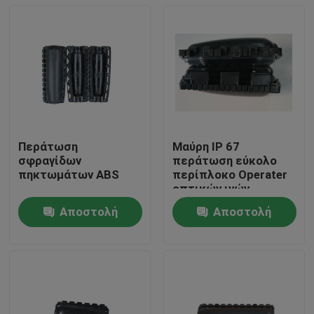
Περάτωση
Μαύρη IP 67
σφραγίδων
περάτωση εύκολο
πηκτωμάτων ABS
περίπλοκο Operater
οπτικών ινών
σφραγίδων
Αποστολή
Αποστολή
πηκτωμάτων TPR
Σπίτι
ερώτησης
ερώτησης
Προϊόντα
Περίπου εμείς