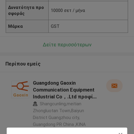
Δυνατότητα προ
10000 σετ / μήνα
σφοράς
Μάρκα
GST
Δείτε περισσότερων
Περίπου εμείς
Guangdong Gaoxin
Communication Equipment
Industrial Co，.Ltd προφίλ
κατασκευαστή
Shangcunling,meitian
Zhongluotan Town,Baiyun
District Guangzhou city,
Guangdong PR China ,ΚΙΝΑ
5.0