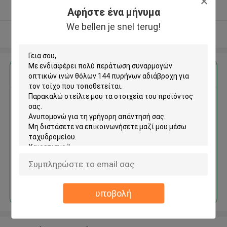
Ελεγχμένος προμηθευτής
Αφήστε ένα μήνυμα
We bellen je snel terug!
Δείτε περισσότερων
Αποκτήστε την καλύτερη τιμή για
περάτωση συναρμογών
οπτικών ινών θόλων 144
πυρήνων αδιάβροχη για τον
τοίχο που τοποθετείται
Να συνεχίσει
υποβολή