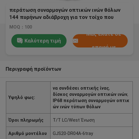
περάτωση συναρμογών οπτικών ινών θόλων
144 πυρήνων αδιάβροχη για τον τοίχο που
τοποθετείται
MOQ：100
Μας ελάτε σε
Καλύτερη τιμή
επαφή με
Περιγραφή προϊόντων
να συνδέσει οπτικής ίνας
,
δίσκος συναρμογών οπτικών ινών
,
Υψηλό φως:
IP68 περάτωση συναρμογών οπτικ
ών ινών τύπων θόλων
Όροι πληρωμής
T/T LC/West Ένωση
Αριθμό μοντέλου
GJS20-DR04A-6tray