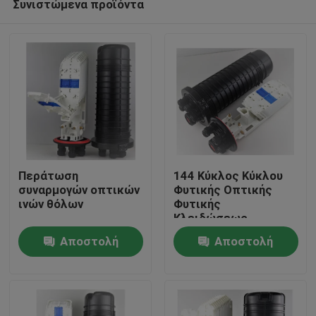
Συνιστώμενα προϊόντα
Περάτωση
144 Κύκλος Κύκλου
συναρμογών οπτικών
Φυτικής Οπτικής
ινών θόλων
Φυτικής
Κλειδώσεως
Σπίτι
Αποστολή
Αποστολή
Προϊόντα
ερώτησης
ερώτησης
Περίπου εμείς